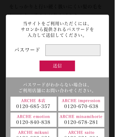
をしっかりと行い硬く扱いにくい髪の毛を
しっとり、柔らかに仕上げます。
当サイトをご利用いただくには、
仕上がりはシリーズの中でも一番重た目に
サロンから提供される
パスワードを
仕上がるので、ボリュームが出やすくまと
入力して送信してください。
まらない髪の毛も落ち着かせてくれるので
パスワード
髪の毛が扱いやすくなります。
しっとり感や広がりをしっかりと抑えたい
方にオススメです。
パスワードがわからない場合は、
アイケアのトリートメントシリーズは全て
ご利用店舗にお問い合わせください。
毛髪の補修だけでなく、シアバター配合で
ARCHE 本店
ARCHE impression
0120-685-357
0120-670-638
頭皮の水分補給、紫外線やエアコンなどの
生活ダメージ、汗や皮脂の匂いカットまで
ARCHE emotion
ARCHE minamihorie
0120-840-838
0120-678-281
出来るトリートメントです。
ARCHE mikuni
ARCHE saito