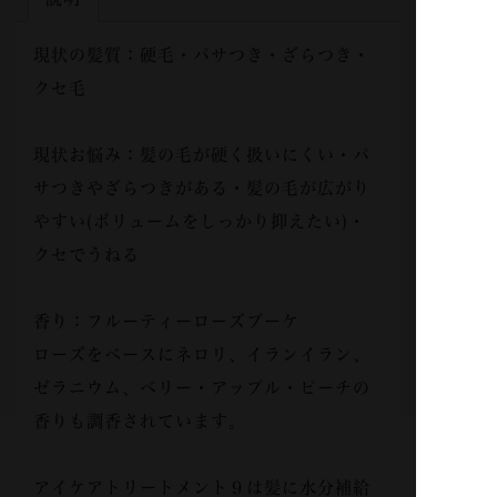
ト
９
現状の髪質：硬毛・パサつき・ざらつき・
800g
個
クセ毛
現状お悩み：髪の毛が硬く扱いにくい・パ
サつきやざらつきがある・髪の毛が広がり
やすい(ボリュームをしっかり抑えたい)・
クセでうねる
香り：フルーティーローズブーケ
ローズをベースにネロリ、イランイラン、
ゼラニウム、ベリー・アップル・ピーチの
香りも調香されています。
アイケアトリートメント９は髪に水分補給