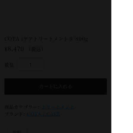
COTA iケアトリートメント９ 800g
¥
8,470
（税込）
COTA
i
ケ
ア
カートに入れる
ト
リ
ー
商品カテゴリー:
トリートメント
ト
ブランド:
COTA i CARE
メ
ン
説明